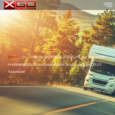
Home
Unde ne întâlnim în 2026: Cele mai importante
evenimente din lumea autorulotelor la care participă XGO
Autorulote