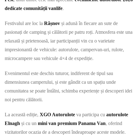
dedicate comunității vanlife
.
Festivalul are loc la
Râșnov
și adună în fiecare an sute de
pasionați de camping și călătorii pe patru roți. Atmosfera este una
relaxată și prietenoasă, iar participanții vin cu o varietate
impresionantă de vehicule: autorulote, campervan-uri, rulote,
microcampere sau vehicule 4×4 de expediție.
Evenimentul este deschis tuturor, indiferent de tipul sau
dimensiunea camperului, și este gândit ca un spațiu unde
comunitatea se poate întâlni, schimba experiențe și descoperi idei
noi pentru călătorii.
La această ediție,
XGO Autorulote
va participa cu
autorulote
Elnagh
și cu un
mini
van premium Panama Van
, oferind
vizitatorilor ocazia de a descoperi îndeaproape aceste modele.