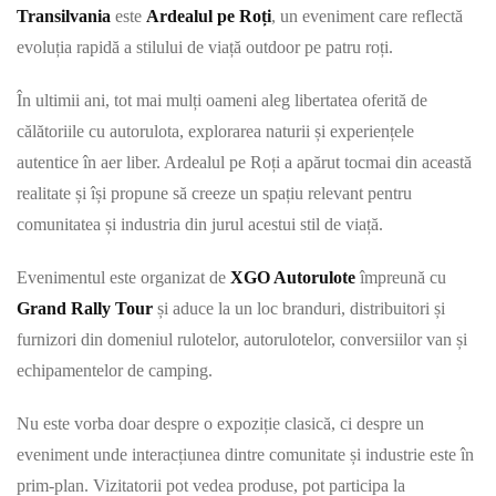
Transilvania
este
Ardealul pe Roți
, un eveniment care reflectă
evoluția rapidă a stilului de viață outdoor pe patru roți.
În ultimii ani, tot mai mulți oameni aleg libertatea oferită de
călătoriile cu autorulota, explorarea naturii și experiențele
autentice în aer liber. Ardealul pe Roți a apărut tocmai din această
realitate și își propune să creeze un spațiu relevant pentru
comunitatea și industria din jurul acestui stil de viață.
Evenimentul este organizat de
XGO Autorulote
împreună cu
Grand Rally Tour
și aduce la un loc branduri, distribuitori și
furnizori din domeniul rulotelor, autorulotelor, conversiilor van și
echipamentelor de camping.
Nu este vorba doar despre o expoziție clasică, ci despre un
eveniment unde interacțiunea dintre comunitate și industrie este în
prim-plan. Vizitatorii pot vedea produse, pot participa la