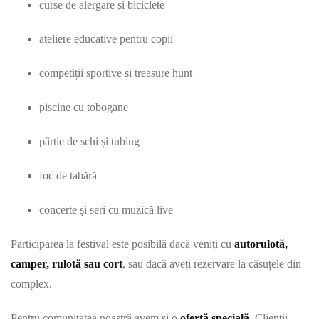
curse de alergare și biciclete
ateliere educative pentru copii
competiții sportive și treasure hunt
piscine cu tobogane
pârtie de schi și tubing
foc de tabără
concerte și seri cu muzică live
Participarea la festival este posibilă dacă veniți cu
autorulotă,
camper, rulotă sau cort
, sau dacă aveți rezervare la căsuțele din
complex.
Pentru comunitatea noastră avem și o
ofertă specială
. Clienții