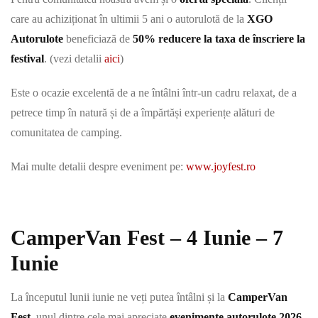
care au achiziționat în ultimii 5 ani o autorulotă de la
XGO
Autorulote
beneficiază de
50% reducere la taxa de înscriere la
festival
. (vezi detalii
aici
)
Este o ocazie excelentă de a ne întâlni într-un cadru relaxat, de a
petrece timp în natură și de a împărtăși experiențe alături de
comunitatea de camping.
Mai multe detalii despre eveniment pe:
www.joyfest.ro
CamperVan Fest – 4 Iunie – 7
Iunie
La începutul lunii iunie ne veți putea întâlni și la
CamperVan
Fest
, unul dintre cele mai apreciate
evenimente autorulote 2026