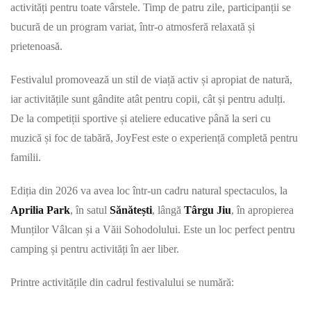
activități pentru toate vârstele. Timp de patru zile, participanții se
bucură de un program variat, într-o atmosferă relaxată și
prietenoasă.
Festivalul promovează un stil de viață activ și apropiat de natură,
iar activitățile sunt gândite atât pentru copii, cât și pentru adulți.
De la competiții sportive și ateliere educative până la seri cu
muzică și foc de tabără, JoyFest este o experiență completă pentru
familii.
Ediția din 2026 va avea loc într-un cadru natural spectaculos, la
Aprilia Park
, în satul
Sănătești
, lângă
Târgu Jiu
, în apropierea
Munților Vâlcan și a Văii Sohodolului. Este un loc perfect pentru
camping și pentru activități în aer liber.
Printre activitățile din cadrul festivalului se numără: