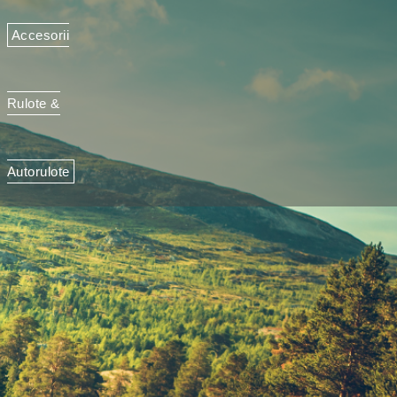
Accesorii
Rulote &
Autorulote