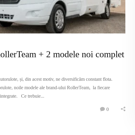
RollerTeam + 2 modele noi complet
torulote, și, din acest motiv, ne diversificăm constant flota.
ulote, noile modele ale brand-ului RollerTeam, la fiecare
-integrate. Ce trebuie...
0