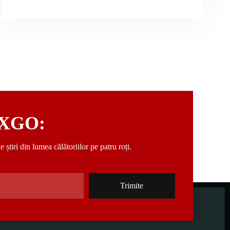
i XGO:
știri din lumea călătoriilor pe patru roți.
Trimite