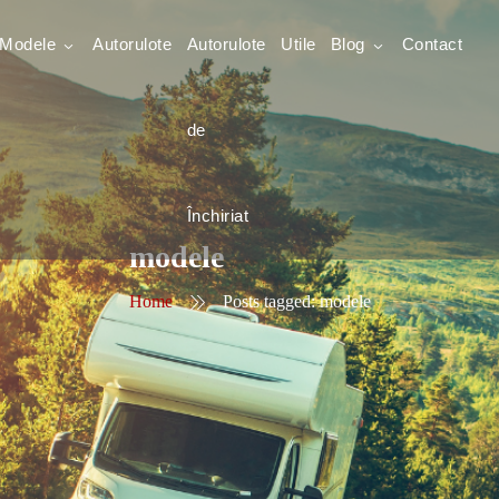
Modele
Autorulote
Autorulote
Utile
Blog
Contact
de
Închiriat
modele
Home
Posts tagged: modele