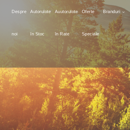
Despre
Autorulote
Auutorulote
Oferte
Branduri
noi
în Stoc
în Rate
Speciale