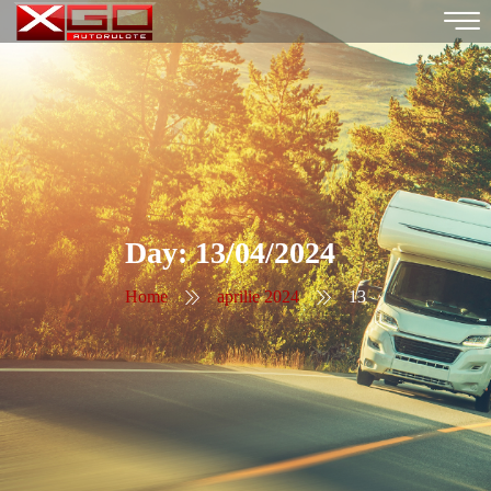
Day:
13/04/2024
Home
aprilie 2024
13