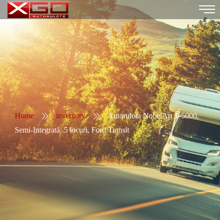
Home
inventory
Autorulota NobelArt T-5000,
Semi-Integrată, 5 locuri, Ford Transit