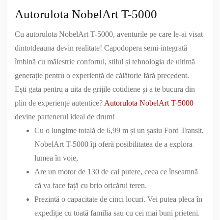
Autorulota NobelArt T-5000
Cu autorulota NobelArt T-5000, aventurile pe care le-ai visat
dintotdeauna devin realitate! Capodopera semi-integrată
îmbină cu măiestrie confortul, stilul și tehnologia de ultimă
generație pentru o experiență de călătorie fără precedent.
Ești gata pentru a uita de grijile cotidiene și a te bucura din
plin de experiențe autentice?
Autorulota NobelArt T-5000
devine partenerul ideal de drum!
Cu o lungime totală de 6,99 m și un șasiu Ford Transit,
NobelArt T-5000 îți oferă posibilitatea de a explora
lumea în voie,
Are un motor de 130 de cai putere, ceea ce înseamnă
că va face față cu brio oricărui teren.
Prezintă o capacitate de cinci locuri. Vei putea pleca în
expediție cu toată familia sau cu cei mai buni prieteni.